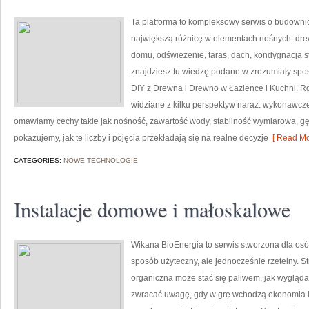
Ta platforma to kompleksowy serwis o budownic
największą różnicę w elementach nośnych: dre
domu, odświeżenie, taras, dach, kondygnacja 
znajdziesz tu wiedzę podane w zrozumiały spos
DIY z Drewna i Drewno w Łazience i Kuchni. Rd
widziane z kilku perspektyw naraz: wykonawczej,
omawiamy cechy takie jak nośność, zawartość wody, stabilność wymiarowa, gęst
pokazujemy, jak te liczby i pojęcia przekładają się na realne decyzje
[ Read Mo
CATEGORIES:
NOWE TECHNOLOGIE
Instalacje domowe i małoskalowe
Wikana BioEnergia to serwis stworzona dla osó
sposób użyteczny, ale jednocześnie rzetelny. S
organiczna może stać się paliwem, jak wygląda 
zwracać uwagę, gdy w grę wchodzą ekonomia i 