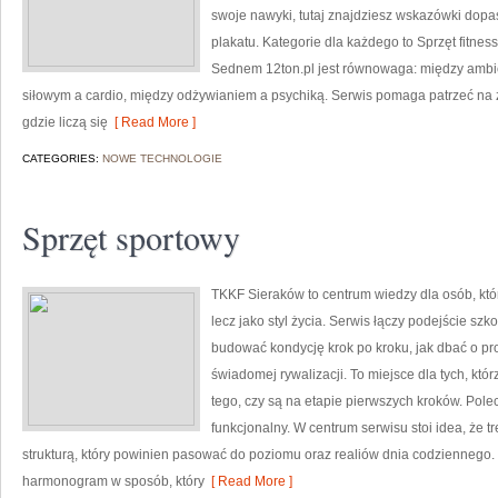
swoje nawyki, tutaj znajdziesz wskazówki dopa
plakatu. Kategorie dla każdego to Sprzęt fitness 
Sednem 12ton.pl jest równowaga: między ambi
siłowym a cardio, między odżywianiem a psychiką. Serwis pomaga patrzeć na z
gdzie liczą się
[ Read More ]
CATEGORIES:
NOWE TECHNOLOGIE
Sprzęt sportowy
TKKF Sieraków to centrum wiedzy dla osób, któr
lecz jako styl życia. Serwis łączy podejście sz
budować kondycję krok po kroku, jak dbać o pro
świadomej rywalizacji. To miejsce dla tych, któ
tego, czy są na etapie pierwszych kroków. Pole
funkcjonalny. W centrum serwisu stoi idea, że tr
strukturą, który powinien pasować do poziomu oraz realiów dnia codzienneg
harmonogram w sposób, który
[ Read More ]