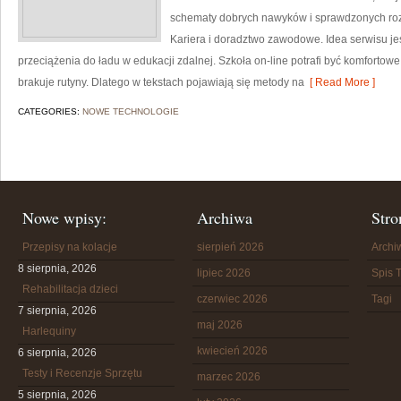
schematy dobrych nawyków i sprawdzonych rozwi
Kariera i doradztwo zawodowe. Idea serwisu jes
przeciążenia do ładu w edukacji zdalnej. Szkoła on-line potrafi być komfortowe
brakuje rutyny. Dlatego w tekstach pojawiają się metody na
[ Read More ]
CATEGORIES:
NOWE TECHNOLOGIE
Nowe wpisy:
Archiwa
Stro
Przepisy na kolacje
sierpień 2026
Arch
8 sierpnia, 2026
lipiec 2026
Spis T
Rehabilitacja dzieci
czerwiec 2026
Tagi
7 sierpnia, 2026
maj 2026
Harlequiny
kwiecień 2026
6 sierpnia, 2026
Testy i Recenzje Sprzętu
marzec 2026
5 sierpnia, 2026