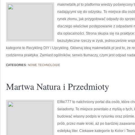
makmetalik.pl to platforma wiedzy poświęcony
nadającymi się do odzysku. To miejsce dla osób i
rynek złomu, jak przygotować odpady do sprzed
dlaczego właściwe postępowanie z odpadami ma
dla opłacalności. Strona skupia się na praktyce
bezużyteczne rzeczy w zysk, jednocześnie ws
kategorie to Recykling DIY i Upcykling. Główną ideą makmetalik.pl jest to, że re
codzienna praktyka. Zamiast ogólników, serwis tłumaczy, czym jest odpad nada
CATEGORIES:
NOWE TECHNOLOGIE
Martwa Natura i Przedmioty
Elfiki777 to natchniony portal dla osób, które 
świadomy. To miejsce powstało z myślą o tych, k
budować własny podpis w rysunku oraz piśmie.
prób, przez małe kroki, aż po bardziej zaawan
estetyką liter. Ciekawe kategorie to Kolor i Teo