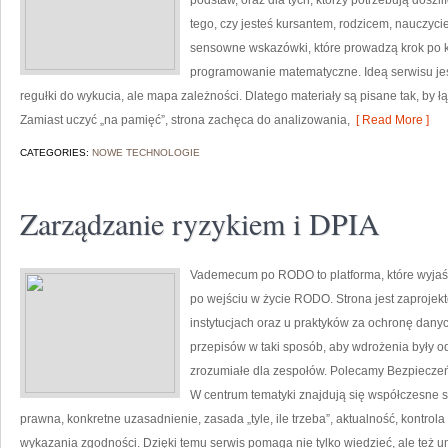
podstaw, oraz dla tych, którzy potrzebują dosz
tego, czy jesteś kursantem, rodzicem, nauczyci
sensowne wskazówki, które prowadzą krok po kr
programowanie matematyczne. Ideą serwisu jest
regułki do wykucia, ale mapa zależności. Dlatego materiały są pisane tak, by 
Zamiast uczyć „na pamięć”, strona zachęca do analizowania,
[ Read More ]
CATEGORIES:
NOWE TECHNOLOGIE
Zarządzanie ryzykiem i DPIA
Vademecum po RODO to platforma, które wyja
po wejściu w życie RODO. Strona jest zaprojek
instytucjach oraz u praktyków za ochronę danyc
przepisów w taki sposób, aby wdrożenia były o
zrozumiałe dla zespołów. Polecamy Bezpieczeń
W centrum tematyki znajdują się współczesne 
prawna, konkretne uzasadnienie, zasada „tyle, ile trzeba”, aktualność, kontrol
wykazania zgodności. Dzięki temu serwis pomaga nie tylko wiedzieć, ale też