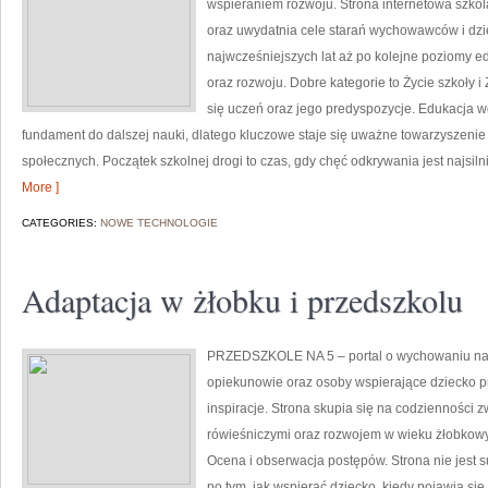
wspieraniem rozwoju. Strona internetowa szko
oraz uwydatnia cele starań wychowawców i dziec
najwcześniejszych lat aż po kolejne poziomy
oraz rozwoju. Dobre kategorie to Życie szkoły i
się uczeń oraz jego predyspozycje. Edukacja w
fundament do dalszej nauki, dlatego kluczowe staje się uważne towarzyszenie
społecznych. Początek szkolnej drogi to czas, gdy chęć odkrywania jest najsil
More ]
CATEGORIES:
NOWE TECHNOLOGIE
Adaptacja w żłobku i przedszkolu
PRZEDSZKOLE NA 5 – portal o wychowaniu na
opiekunowie oraz osoby wspierające dziecko p
inspiracje. Strona skupia się na codzienności 
rówieśniczymi oraz rozwojem w wieku żłobkowym
Ocena i obserwacja postępów. Strona nie jest
po tym, jak wspierać dziecko, kiedy pojawia si