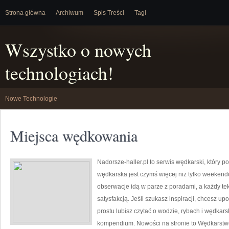
Strona główna
Archiwum
Spis Treści
Tagi
Wszystko o nowych
technologiach!
Nowe Technologie
Miejsca wędkowania
Nadorsze-haller.pl to serwis wędkarski, który p
wędkarska jest czymś więcej niż tylko weeken
obserwacje idą w parze z poradami, a każdy te
satysfakcją. Jeśli szukasz inspiracji, chcesz u
prostu lubisz czytać o wodzie, rybach i wędkarsk
kompendium. Nowości na stronie to Wędkarstwo z