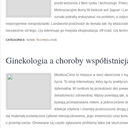
punkt widzenia z tłem rynku i technologii. P
Motoryzacyjne Ikony W świecie aut Jaguar i La
oznaki potrafią wskazywać na problem, a odpus
nieprzyjemne niespodzianki. Landworld podchodzi do tematu tak, by właścici
niezależnie od tego, czy interesuje go miejska eksploatacja, off-road, czy tech
CATEGORIES:
NOWE TECHNOLOGIE
Ginekologia a choroby współistniej
MediluxClinic to miejsce w sieci stworzone z 
życia. To blog internetowy, który łączy prakty
dylematów. W centrum tej przestrzeni stoi pre
świadomości zdrowotnej. Wpisy powstają tak, a
bywają przeładowane mitem, a jednocześnie dot
Infekcje intymne i choroby przenoszone drogą 
się materiały poświęcone cyklowi miesiączkowemu, jego zmienności oraz temu
o przemęczeniu. Omawiane są często zgłaszane problemy takie jak skurczowe 