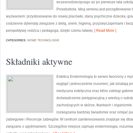
wczesnodziecięcego aż po pierwsze lata szkoł
Przedszkola. Ideą serwisu jest porządkowanie te
wyzwaniem: przystosowanie do nowej placówki, stany psychiczne dziecka, grani
codzienne dylematy związane z dietą, snem, higieną, przyzwyczajeniami i be
perspektywę rodzica i pedagoga, dzięki czemu łatwiej
[ Read More ]
CATEGORIES:
NOWE TECHNOLOGIE
Składniki aktywne
Estetica Endermologia to serwis tworzony z my
wygląd i jednocześnie rozumieć, jak działają p
medycyna estetyczna oraz które zabiegi gabine
doświadczenie pielęgnacyjną z wiedzą o subst
zachodzących w skórze, tkankach i organizmie.
rozwiązania bardziej świadomie oraz omijać pus
zabiegowe i Recenzje zabiegów. W centrum zainteresowania znajduje się dbanie
związane z ujędrnianiem. Szczególne miejsce zajmuje endermologia, rozumia